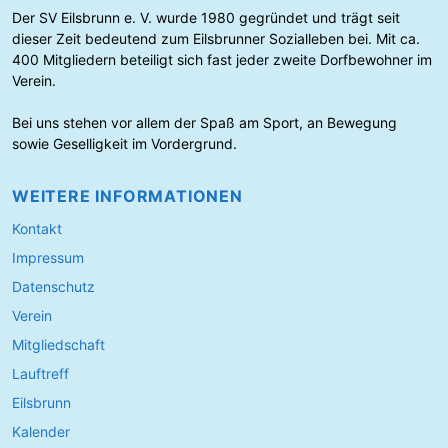
v
Der SV Eilsbrunn e. V. wurde 1980 gegründet und trägt seit
c
dieser Zeit bedeutend zum Eilsbrunner Sozialleben bei. Mit ca.
h
400 Mitgliedern beteiligt sich fast jeder zweite Dorfbewohner im
K
Verein.
a
t
Bei uns stehen vor allem der Spaß am Sport, an Bewegung
e
sowie Geselligkeit im Vordergrund.
g
o
r
WEITERE INFORMATIONEN
i
e
Kontakt
n
Impressum
Datenschutz
Verein
Mitgliedschaft
Lauftreff
Eilsbrunn
Kalender