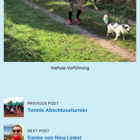
mehula Vorführung
B
PREVIOUS POST
e
Tennis Abschlussturnier
i
t
NEXT POST
r
Danke von Nina Linkel