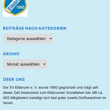
s
h
a
u
p
BEITRÄGE NACH KATEGORIEN
t
B
v
e
e
i
r
t
ARCHIV
s
r
A
a
ä
r
g
m
c
e
m
h
n
ÜBER UNS
l
i
a
u
v
Der SV Eilsbrunn e. V. wurde 1980 gegründet und trägt seit
c
n
dieser Zeit bedeutend zum Eilsbrunner Sozialleben bei. Mit ca.
h
g
400 Mitgliedern beteiligt sich fast jeder zweite Dorfbewohner im
K
Verein.
2
a
t
0